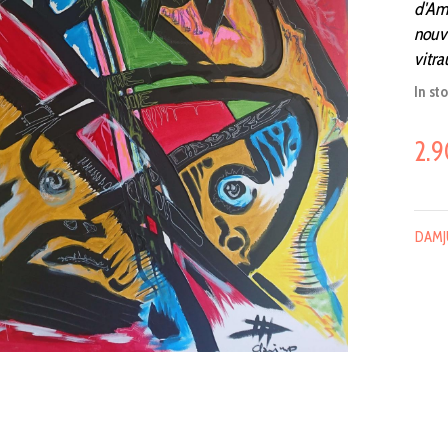
d'Ami
nouve
vitra
In st
2.9
DAM