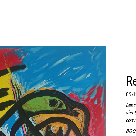
R
89x1
Les c
vient
comme
800 