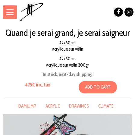
Quand je serai grand, je serai saigneur
42x60cm
acrylique sur vélin
42x60cm
acrylique sur vélin 200gr
In stock, next-day shipping
475€ inc. tax
ADD TO CART
DAMJUMP
ACRYLIC
DRAWINGS
CLIMATE