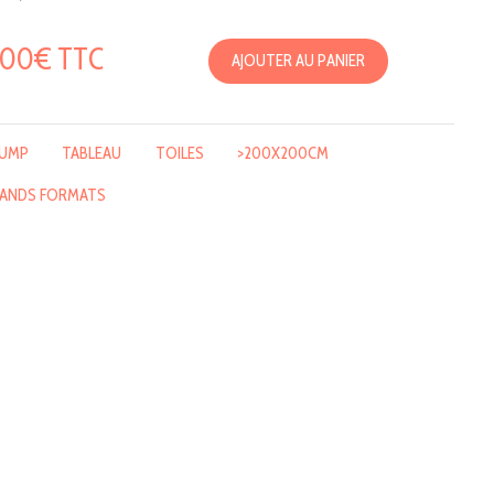
000€ TTC
AJOUTER AU PANIER
JUMP
TABLEAU
TOILES
>200X200CM
ANDS FORMATS